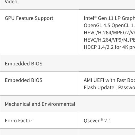
Video
GPU Feature Support
Intel® Gen 11 LP Graph
OpenGL 4.5 OpenCL 1.2
HEVC/H.264/MPEG2/VP
HEVC/H.264/VP9/MJP
HDCP 1.4/2.2 for 4K p
Embedded BIOS
Embedded BIOS
AMI UEFI with Fast Boo
Flash Update l Passwo
Mechanical and Environmental
Form Factor
Qseven® 2.1