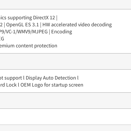
ics supporting DirectX 12 |
 | OpenGL ES 3.1 | HW accelerated video decoding
9/VC-1/WMV9/MJPEG | Encoding
EG
remium content protection
t support l Display Auto Detection l
rd Lock l OEM Logo for startup screen