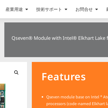
産業用途
技術サポート
お問合せ
Qseven® Module with Intel® Elkhart Lake 
Features
Qseven module base on Intel ® At
processors (code-named Elkhart l