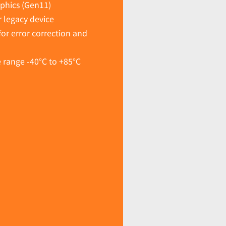
phics (Gen11)
 legacy device
r error correction and
e range -40°C to +85°C