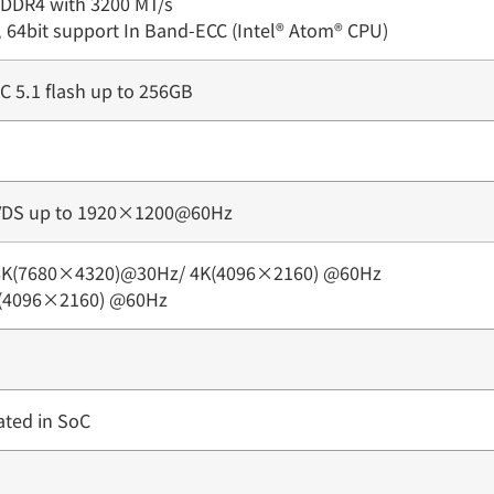
DDR4 with 3200 MT/s
64bit support In Band-ECC (Intel® Atom® CPU)
 5.1 flash up to 256GB
LVDS up to 1920×1200@60Hz
o 8K(7680×4320)@30Hz/ 4K(4096×2160) @60Hz
K(4096×2160) @60Hz
ated in SoC