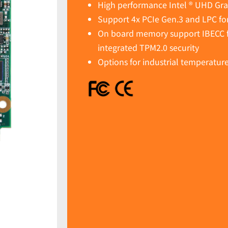
High performance Intel ® UHD Gra
Support 4x PCIe Gen.3 and LPC for
On board memory support IBECC fo
integrated TPM2.0 security
Options for industrial temperatur