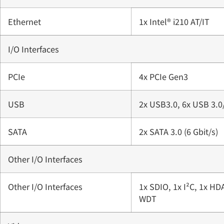
Ethernet
1x Intel® i210 AT/IT
I/O Interfaces
PCIe
4x PCIe Gen3
USB
2x USB3.0, 6x USB 3.0
SATA
2x SATA 3.0 (6 Gbit/s)
Other I/O Interfaces
Other I/O Interfaces
1x SDIO, 1x I²C, 1x HD
WDT