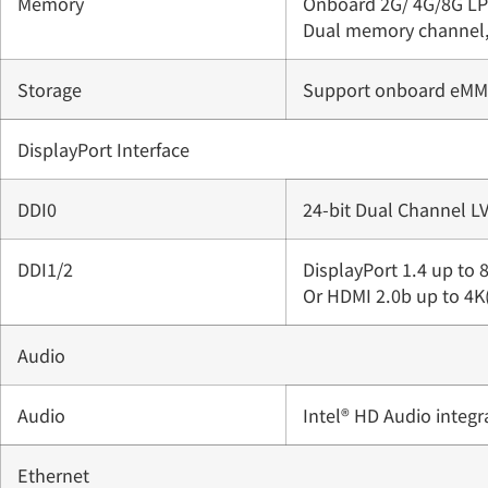
Memory
Onboard 2G/ 4G/8G LP
Dual memory channel, 
Storage
Support onboard eMMC
DisplayPort Interface
DDI0
24-bit Dual Channel 
DDI1/2
DisplayPort 1.4 up t
Or HDMI 2.0b up to 4
Audio
Audio
Intel® HD Audio integr
Ethernet