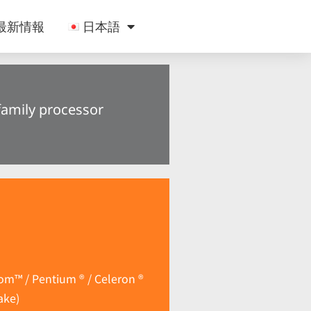
最新情報
日本語
family processor
om™ / Pentium ® / Celeron ®
ake)