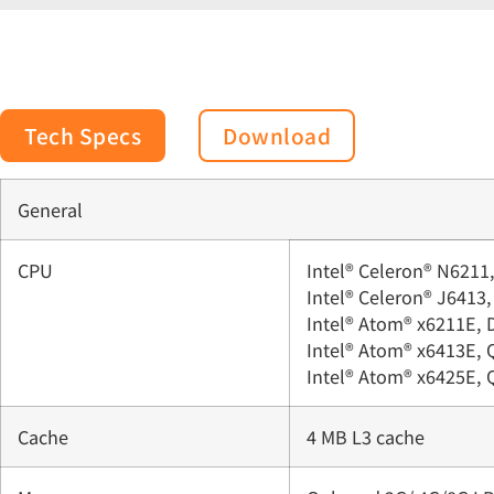
Tech Specs
Download
General
CPU
Intel® Celeron® N6211
Intel® Celeron® J6413
Intel® Atom® x6211E, 
Intel® Atom® x6413E, 
Intel® Atom® x6425E, 
Cache
4 MB L3 cache