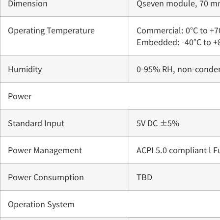
Dimension
Qseven module, 70 m
Operating Temperature
Commercial: 0°C to +70
Embedded: -40°C to +8
Humidity
0-95% RH, non-conde
Power
Standard Input
5V DC ±5%
Power Management
ACPI 5.0 compliant l F
Power Consumption
TBD
Operation System