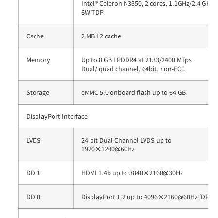
Intel® Celeron N3350, 2 cores, 1.1GHz/2.4 GHz,
6W TDP
Cache
2 MB L2 cache
Memory
Up to 8 GB LPDDR4 at 2133/2400 MTps
Dual/ quad channel, 64bit, non-ECC
Storage
eMMC 5.0 onboard flash up to 64 GB
DisplayPort Interface
LVDS
24-bit Dual Channel LVDS up to
1920×1200@60Hz
DDI1
HDMI 1.4b up to 3840×2160@30Hz
DDI0
DisplayPort 1.2 up to 4096×2160@60Hz (DP++)