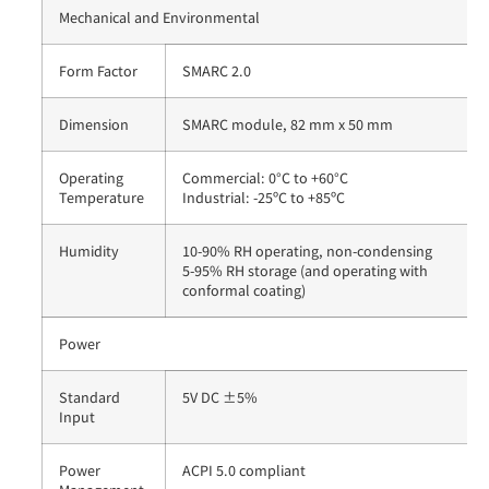
Mechanical and Environmental
Form Factor
SMARC 2.0
Dimension
SMARC module, 82 mm x 50 mm
Operating
Commercial: 0°C to +60°C
Temperature
Industrial: -25ºC to +85ºC
Humidity
10-90% RH operating, non-condensing
5-95% RH storage (and operating with
conformal coating)
Power
Standard
5V DC ±5%
Input
Power
ACPI 5.0 compliant