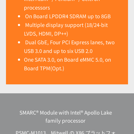
processors
On Board LPDDR4 SDRAM up to 8GB
Multiple display support (18/24-bit
LVDS, HDMI, DP++)
Dual GbE, Four PCI Express lanes, two
USB 3.0 and up to six USB 2.0
One SATA 3.0, on Board eMMC 5.0, on
Board TPM(Opt.)
SMARC® Module with Intel® Apollo Lake
family processor
PSMC-M1013、Mitwell の X86 プラットフォ