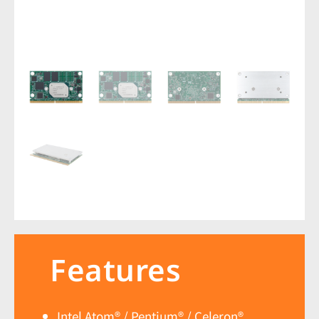
Features
Intel Atom® / Pentium® / Celeron®