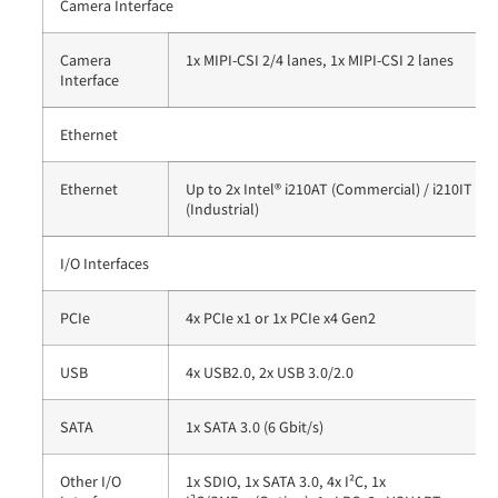
Camera Interface
Camera
1x MIPI-CSI 2/4 lanes, 1x MIPI-CSI 2 lanes
Interface
Ethernet
Ethernet
Up to 2x Intel® i210AT (Commercial) / i210IT
(Industrial)
I/O Interfaces
PCIe
4x PCIe x1 or 1x PCIe x4 Gen2
USB
4x USB2.0, 2x USB 3.0/2.0
SATA
1x SATA 3.0 (6 Gbit/s)
Other I/O
1x SDIO, 1x SATA 3.0, 4x I²C, 1x