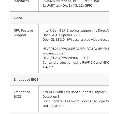
Interfaces
I²C/SMBus(Option), 1x LPC, 2x HSUART
2x UART, 1x HDA, 1x I²S, 12x GPIO
Video
GPU Feature
IntelR Gen 9 LP Graphics supporting DirectX 12 
Support
OpenGL 4.3 OpenCL 2.0 |
OpenGL ES 3.0 | HW accelerated video decodin
|
HEVC/H.264/MVC/MPEG2/VP9/VC1/WMV9/MJPE
and encoding |
HEVC/H.264/MVC/VP8/MJPEG |
Contend protection using PAVP 2.0 and HDCP
1.4/2.2
Embedded BIOS
Embedded
AMI UEFI with Fast Boot support l Display Auto
BIOS
Detection l
Flash Update l Password Lock l OEM Logo for
startup screen