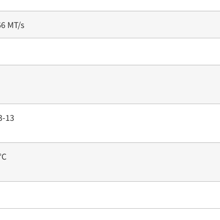
66 MT/s
3-13
°C