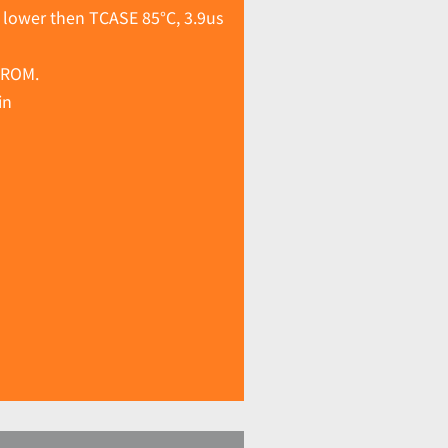
t lower then TCASE 85°C, 3.9us
PROM.
in