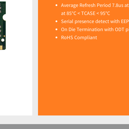
Average Refresh Period 7.8us a
at 85°C < TCASE < 95°C
Serial presence detect with EE
On Die Termination with ODT p
RoHS Compliant