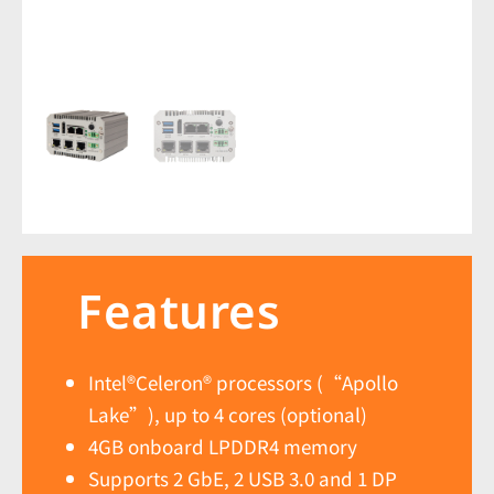
Features
Intel®Celeron® processors (“Apollo
Lake”), up to 4 cores (optional)
4GB onboard LPDDR4 memory
Supports 2 GbE, 2 USB 3.0 and 1 DP