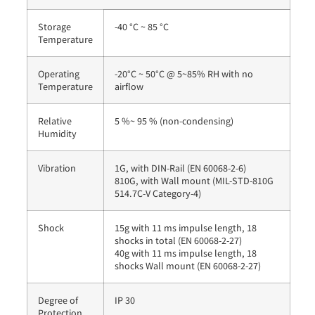
Storage
-40 °C ~ 85 °C
Temperature
Operating
-20°C ~ 50°C @ 5~85% RH with no
Temperature
airflow
Relative
5 %~ 95 % (non-condensing)
Humidity
Vibration
1G, with DIN-Rail (EN 60068-2-6)
810G, with Wall mount (MIL-STD-810G
514.7C-V Category-4)
Shock
15g with 11 ms impulse length, 18
shocks in total (EN 60068-2-27)
40g with 11 ms impulse length, 18
shocks Wall mount (EN 60068-2-27)
Degree of
IP 30
Protection