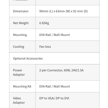
Dimension
99mm (L) x 63mm (W) x 92 mm (D)
Net Weight
0.65Kg
Mounting
DIN-Rail / Wall Mount
Cooling
Fan-less
Optional Accessories
Power
2-pin Connector, 60W, 24V/2.5A
Adaptor
Mounting Kit
DIN-Rail / Wall Mount
Video
DP to VGA/ DP to DVI
Adaptor