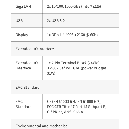
Giga LAN
2x 10/100/1000 GbE (Intel® i225)
USB
2x USB 3.0
Display
1x DP v1.4 4096 x 2160 @ 60Hz
Extended I/O Interface
Extended I/O
1x 2-Pin Terminal Block (24VDC)
Interface
3 x 802.3af PoE GbE (power budget
31W)
EMC Standard
EMC
CE (EN 61000-6-4/ EN 61000-6-2),
Standard
FCC CFR Title 47 Part 15 Subpart B,
CISPR 22, ANSI C63.4
Environmental and Mechanical