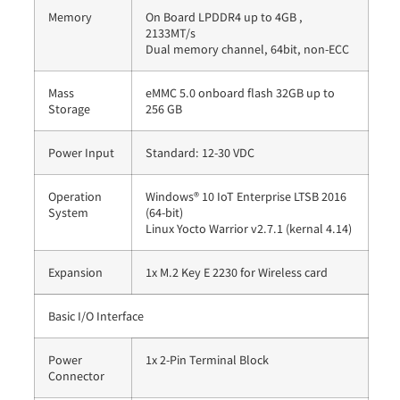
Memory
On Board LPDDR4 up to 4GB ,
2133MT/s
Dual memory channel, 64bit, non-ECC
Mass
eMMC 5.0 onboard flash 32GB up to
Storage
256 GB
Power Input
Standard: 12-30 VDC
Operation
Windows® 10 IoT Enterprise LTSB 2016
System
(64-bit)
Linux Yocto Warrior v2.7.1 (kernal 4.14)
Expansion
1x M.2 Key E 2230 for Wireless card
Basic I/O Interface
Power
1x 2-Pin Terminal Block
Connector