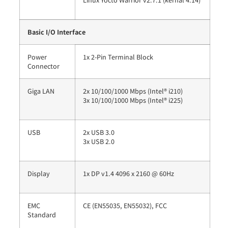
Basic I/O Interface
Power
1x 2-Pin Terminal Block
Connector
Giga LAN
2x 10/100/1000 Mbps (Intel® i210)
3x 10/100/1000 Mbps (Intel® i225)
USB
2x USB 3.0
3x USB 2.0
Display
1x DP v1.4 4096 x 2160 @ 60Hz
EMC
CE (EN55035, EN55032), FCC
Standard