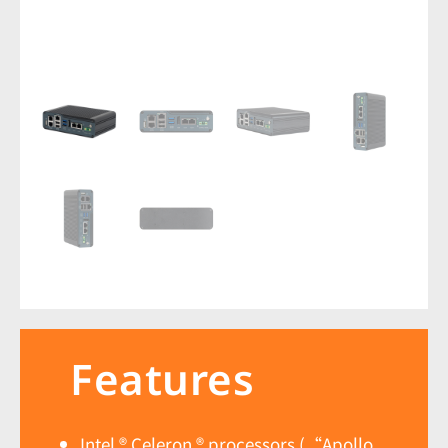
Features
Intel ® Celeron ® processors (“Apollo