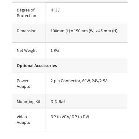
Degree of
IP 30
Protection
Dimension
100mm (L) x 150mm (W) x 45 mm (H)
Net Weight
1 KG
Optional Accessories
Power
2-pin Connector, 60W, 24V/2.5A
Adaptor
Mounting Kit
DIN-Rail
Video
DP to VGA/ DP to DVI
Adaptor