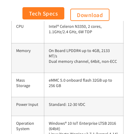
General
Tech Specs
Download
CPU
Intel® Celeron N3350, 2 cores,
1.1GHz/2.4 GHz, 6W TDP
Memory
On Board LPDDR4 up to 4GB, 2133
MT/s
Dual memory channel, 64bit, non-ECC
Mass
eMMC 5.0 onboard flash 32GB up to
Storage
256 GB
Power Input
Standard: 12-30 VDC
Operation
Windows® 10 IoT Enterprise LTSB 2016
System
(64bit)
Linux Yocto Warrior v2.7.1 (kernal 4.14)