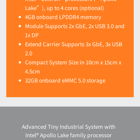
Lake”), up to 4 cores (optional)
4GB onboard LPDDR4 memory
Module Supports 2x GbE, 2x USB 3.0 and
1x DP
Extend Carrier Supports 3x GbE, 3x USB
2.0
Compact System Size in 10cm x 15cm x
4.5cm
32GB onboard eMMC 5.0 storage
Advanced Tiny Industrial System with
Intel® Apollo Lake family processor