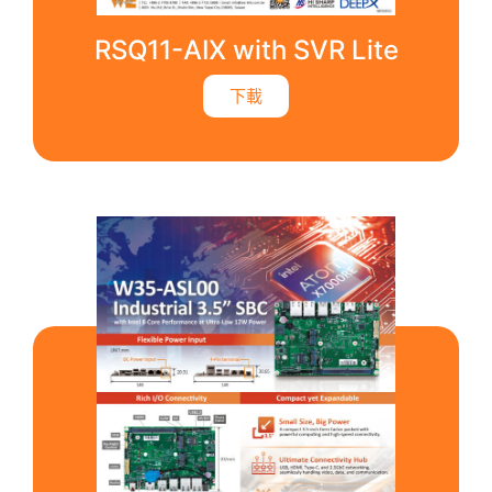
RSQ11-AIX with SVR Lite
下載