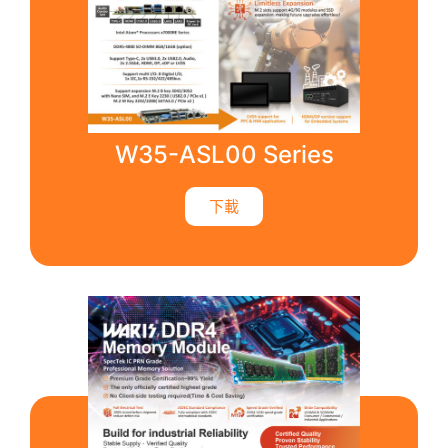
W35-ASL00 Series
下載