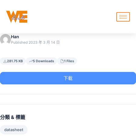
Han
Published 2023 年 3 月 14 日
281.75 KB
5 Downloads
1 Files
下載
分類 & 標籤
datasheet