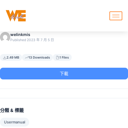
welinkmis
Published 2023 年 7 月 5 日
2.49 MB
13 Downloads
1 Files
下載
分類 & 標籤
Usermanual