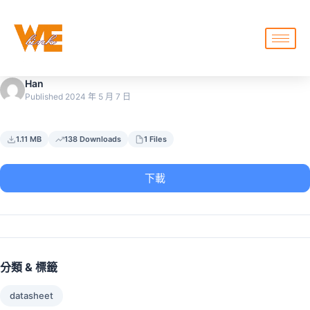
Han
Published 2024 年 5 月 7 日
1.11 MB
138 Downloads
1 Files
下載
分類 & 標籤
datasheet