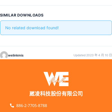
SIMILAR DOWNLOADS
No related download found!
welinkmis
Updated 2023 年 4 月 10 日
崴凌科技股份有限公司
886-2-7705-8788