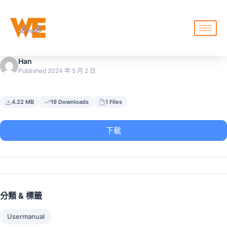
Han
Published 2024 年 5 月 2 日
4.22 MB
19 Downloads
1 Files
下載
分類 & 標籤
Usermanual