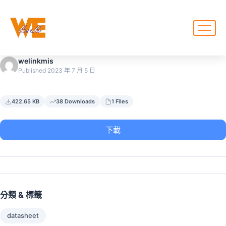
welinkmis
Published 2023 年 7 月 5 日
422.65 KB
38 Downloads
1 Files
下載
分類 & 標籤
datasheet